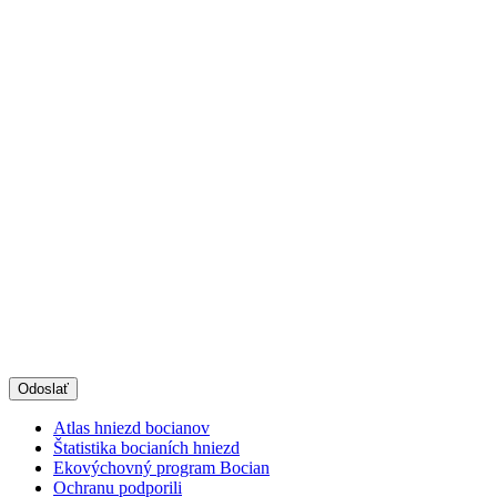
Atlas hniezd bocianov
Štatistika bocianích hniezd
Ekovýchovný program Bocian
Ochranu podporili