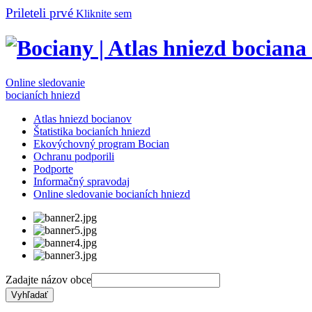
Prileteli prvé
Kliknite sem
Online sledovanie
bocianích hniezd
Atlas hniezd bocianov
Štatistika bocianích hniezd
Ekovýchovný program Bocian
Ochranu podporili
Podporte
Informačný spravodaj
Online sledovanie bocianích hniezd
Zadajte názov obce