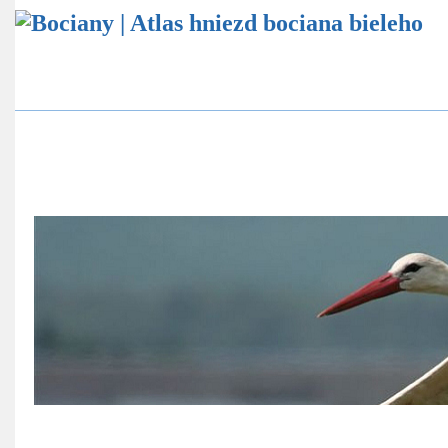
Atlas hniezd bocianov
Štatistika bocianích hniezd
Ekovýchovný program
Online sledovanie bocianích hniezd