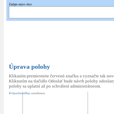
Zadajte názov obce
Pridať
nové hniezdo
Úprava polohy
Klikaním premiestnite červenú značku a vyznačte tak no
Kliknutím na tlačidlo Odoslať bude návrh polohy odoslan
polohy sa uplatní až po schválení administrátorom.
+
©
−
OpenStreetMap
contributors