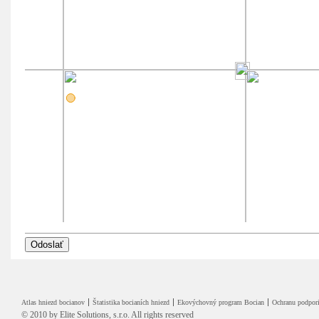
Atlas hniezd bocianov
Štatistika bocianích hniezd
Ekovýchovný program Bocian
Ochranu podpori
© 2010 by
Elite Solutions, s.r.o.
All rights reserved