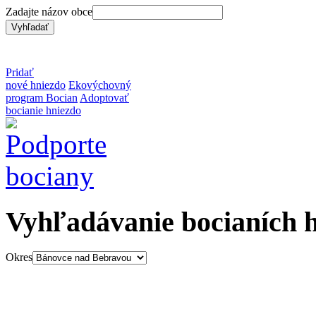
Zadajte názov obce
Pridať
nové hniezdo
Ekovýchovný
program Bocian
Adoptovať
bocianie hniezdo
Vyhľadávanie bocianích 
Okres