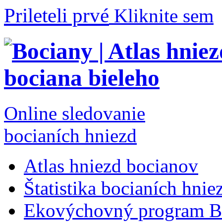
Prileteli prvé
Kliknite sem
Online sledovanie
bocianích hniezd
Atlas hniezd bocianov
Štatistika bocianích hnie
Ekovýchovný program B