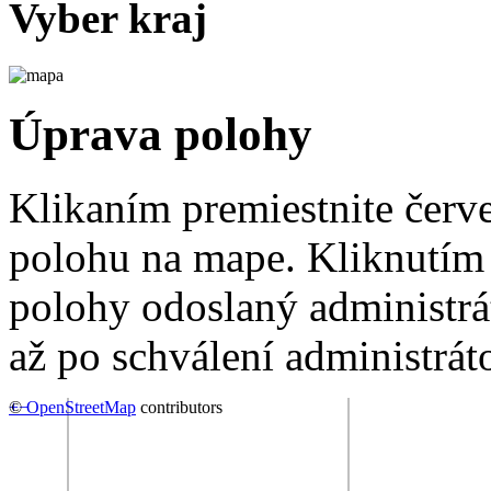
Vyber kraj
Úprava polohy
Klikaním premiestnite červ
polohu na mape. Kliknutím 
polohy odoslaný administrá
až po schválení administrát
+
©
−
OpenStreetMap
contributors