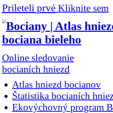
Prileteli prvé
Kliknite sem
Online sledovanie
bocianích hniezd
Atlas hniezd bocianov
Štatistika bocianích hnie
Ekovýchovný program B