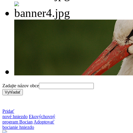
Zadajte názov obce
Pridať
nové hniezdo
Ekovýchovný
program Bocian
Adoptovať
bocianie hniezdo