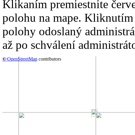
Klikaním premiestnite červ
polohu na mape. Kliknutím 
polohy odoslaný administrá
až po schválení administrát
+
©
−
OpenStreetMap
contributors