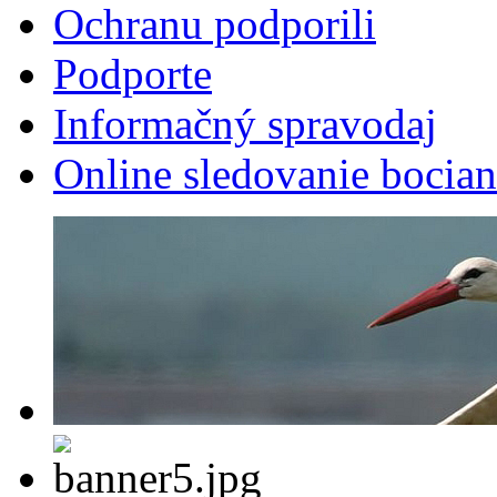
Ochranu podporili
Podporte
Informačný spravodaj
Online sledovanie bocian