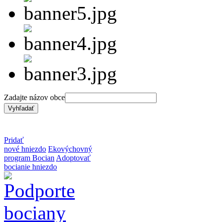
Zadajte názov obce
Pridať
nové hniezdo
Ekovýchovný
program Bocian
Adoptovať
bocianie hniezdo