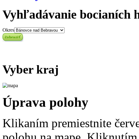
Vyhľadávanie bocianích 
Okres
Vyber kraj
Úprava polohy
Klikaním premiestnite červ
polohu na mape. Kliknutím 