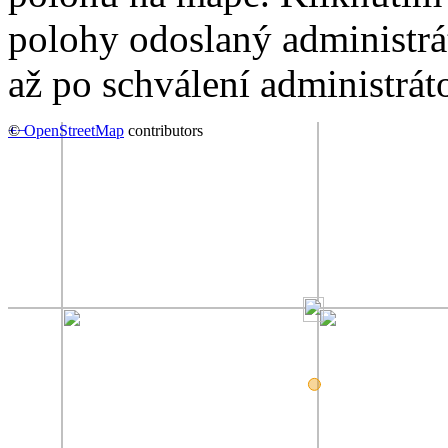
polohy odoslaný administrá
až po schválení administrát
+
©
−
OpenStreetMap
contributors