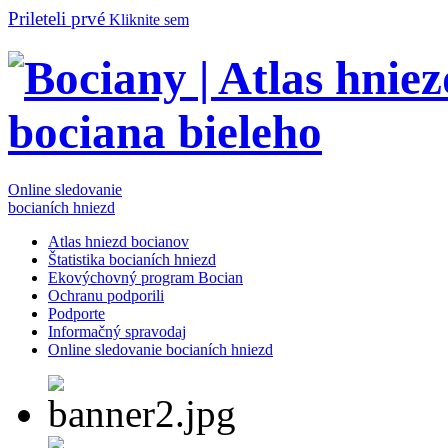
Prileteli prvé
Kliknite sem
Online sledovanie
bocianích hniezd
Atlas hniezd bocianov
Štatistika bocianích hniezd
Ekovýchovný program Bocian
Ochranu podporili
Podporte
Informačný spravodaj
Online sledovanie bocianích hniezd