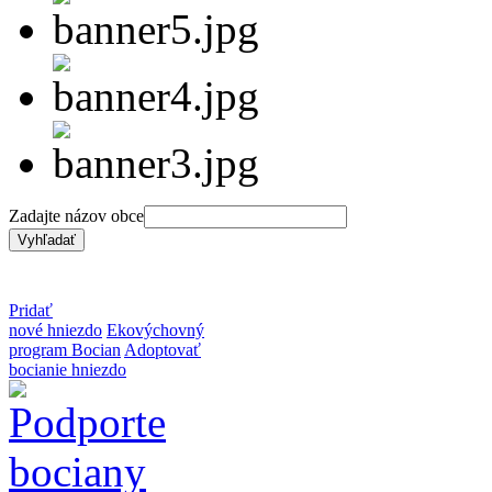
Zadajte názov obce
Pridať
nové hniezdo
Ekovýchovný
program Bocian
Adoptovať
bocianie hniezdo