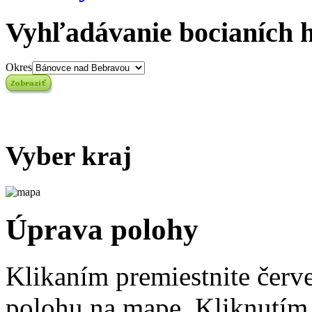
Vyhľadávanie bocianích 
Okres
Vyber kraj
Úprava polohy
Klikaním premiestnite červ
polohu na mape. Kliknutím 