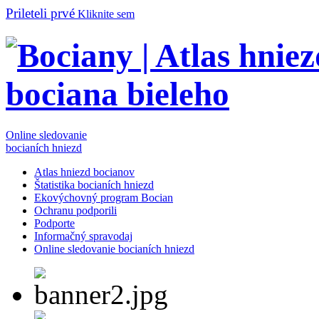
Prileteli prvé
Kliknite sem
Online sledovanie
bocianích hniezd
Atlas hniezd bocianov
Štatistika bocianích hniezd
Ekovýchovný program Bocian
Ochranu podporili
Podporte
Informačný spravodaj
Online sledovanie bocianích hniezd