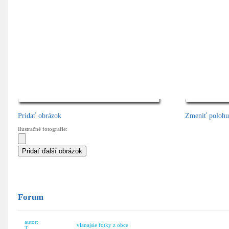
Dátum pridania:
07.04.2010 10:59
Dátum pridania:
07.04.2010
10:59
Pridať obrázok
Zmeniť polohu
Ilustračné fotografie:
Forum
autor:
vlanajsie fotky z obce
T