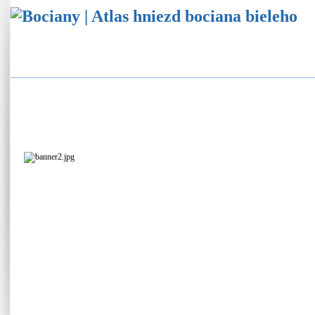
Atlas hniezd bocianov
Štatistika bocianích hniezd
Ekovýchovný program
Online sledovanie bocianích hniezd