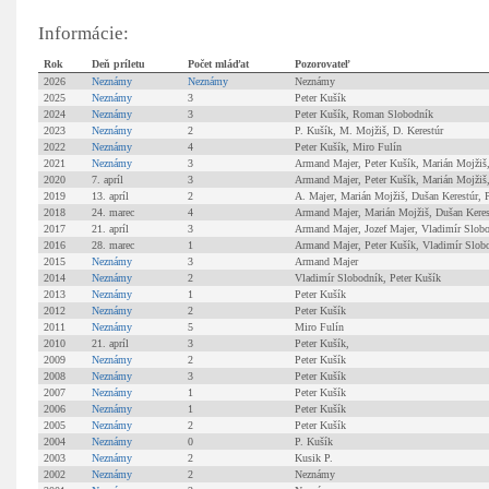
Informácie:
Rok
Deň príletu
Počet mláďat
Pozorovateľ
2026
Neznámy
Neznámy
Neznámy
2025
Neznámy
3
Peter Kušík
2024
Neznámy
3
Peter Kušík, Roman Slobodník
2023
Neznámy
2
P. Kušík, M. Mojžiš, D. Kerestúr
2022
Neznámy
4
Peter Kušík, Miro Fulín
2021
Neznámy
3
Armand Majer, Peter Kušík, Marián Mojžiš,
2020
7. apríl
3
Armand Majer, Peter Kušík, Marián Mojžiš,
2019
13. apríl
2
A. Majer, Marián Mojžiš, Dušan Kerestúr, 
2018
24. marec
4
Armand Majer, Marián Mojžiš, Dušan Keres
2017
21. apríl
3
Armand Majer, Jozef Majer, Vladimír Slob
2016
28. marec
1
Armand Majer, Peter Kušík, Vladimír Slob
2015
Neznámy
3
Armand Majer
2014
Neznámy
2
Vladimír Slobodník, Peter Kušík
2013
Neznámy
1
Peter Kušík
2012
Neznámy
2
Peter Kušík
2011
Neznámy
5
Miro Fulín
2010
21. apríl
3
Peter Kušík,
2009
Neznámy
2
Peter Kušík
2008
Neznámy
3
Peter Kušík
2007
Neznámy
1
Peter Kušík
2006
Neznámy
1
Peter Kušík
2005
Neznámy
2
Peter Kušík
2004
Neznámy
0
P. Kušík
2003
Neznámy
2
Kusik P.
2002
Neznámy
2
Neznámy