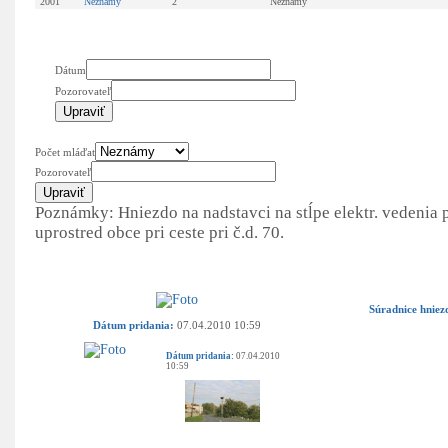
2001
Neznámy
2
Neznámy
Dátum
Pozorovateľ
Počet mláďat
Pozorovateľ
Poznámky: Hniezdo na nadstavci na stĺpe elektr. vedenia 
uprostred obce pri ceste pri č.d. 70.
Súradnice hniez
Dátum pridania:
07.04.2010 10:59
Dátum pridania:
07.04.2010
10:59