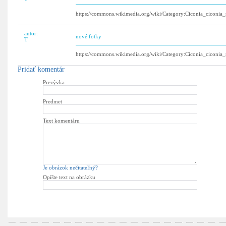
https://commons.wikimedia.org/wiki/Category:Ciconia_cico
autor:
nové fotky
T
https://commons.wikimedia.org/wiki/Category:Ciconia_cico
Pridať komentár
Prezývka
Predmet
Text komentáru
Je obrázok nečitateľný?
Opíšte text na obrázku