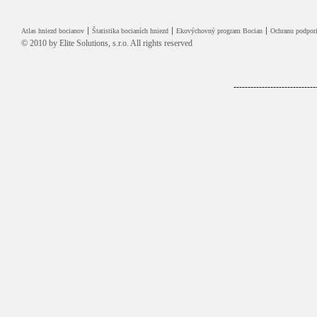
Atlas hniezd bocianov
Štatistika bocianích hniezd
Ekovýchovný program Bocian
Ochranu podpori
© 2010 by
Elite Solutions, s.r.o.
All rights reserved
-----------------------------