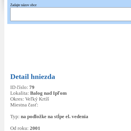
Zadajte názov obce
Pridať
nové hniezdo
Detail hniezda
ID číslo:
79
Lokalita:
Balog nad Ipľom
Okres: Veľký Krtíš
Miestna časť:
Typ:
na podložke na stĺpe el. vedenia
Od roku:
2001