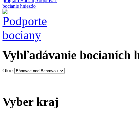
program Bocian
Adoptovať
bocianie hniezdo
Vyhľadávanie bocianích 
Okres
Vyber kraj