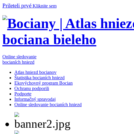
Prileteli prvé
Kliknite sem
Online sledovanie
bocianích hniezd
Atlas hniezd bocianov
Štatistika bocianích hniezd
Ekovýchovný program Bocian
Ochranu podporili
Podporte
Informačný spravodaj
Online sledovanie bocianích hniezd