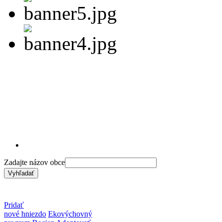
Zadajte názov obce
Pridať
nové hniezdo
Ekovýchovný