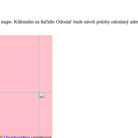
 mape. Kliknutím na tlačidlo Odoslať bude návrh polohy odoslaný admin
©
OpenStreetMap
contributors