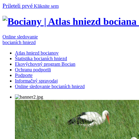
Prileteli prvé
Kliknite sem
Online sledovanie
bocianích hniezd
Atlas hniezd bocianov
Štatistika bocianích hniezd
Ekovýchovný program Bocian
Ochranu podporili
Podporte
Informačný spravodaj
Online sledovanie bocianích hniezd